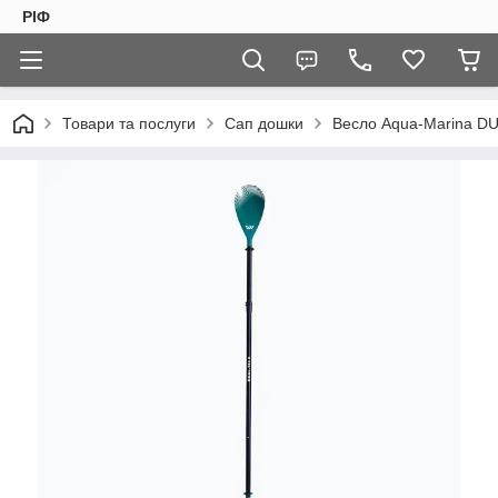
РІФ
Товари та послуги
Сап дошки
Весло Aqua-Marina DUA