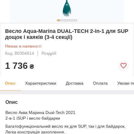
Весло Aqua-Marina DUAL-TECH 2-in-1 для SUP
дощок і каяків (3-4 секції)
Немає в наявності
Код: B0304614
Роздріб
1 736
₴
Опис
Характеристики
Доставка
Оплата
Умови п
Опис
Весло Аква Марина Dual-Tech 2021
2-в-1 iSUP і весло байдарки
Багатофункціональний весло як для SUP, так і для байдарок.
Легка конструкція захоплення.