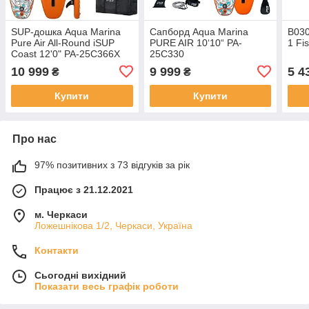
SUP-дошка Aqua Marina
Сапборд Aqua Marina
B030
Pure Air All-Round iSUP
PURE AIR 10‘10“ PA-
1 Fi
Coast 12'0" PA-25C366X
25C330
10 999
9 999
5 4
₴
₴
Купити
Купити
Про нас
97% позитивних з 73 відгуків за рік
Працює з 21.12.2021
м. Черкаси
Ложешнікова 1/2, Черкаси, Україна
Контакти
Сьогодні вихідний
Показати весь графік роботи