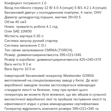
Коефіцієнт потужності 1.0
Вихід постійного струму 12 В/ 4.0 A (опція) 5 В/1 A 2.1 A (опція)
Бензиновий двигун з охолодженням повітрям, 4 такти, OHV
Діаметр циліндра×хід поршня, мм×мм 39×33.5
Об'єм 40 см3
Номін. тривалість роботи 4.1 год
Олія SAE 10W30
Місткість картера 0.30 л
Система запуску ручний стартер
Система запалення C.D.I.
Тип свічки запалювання CMR6A (TORCH)
Розмір: довжина×ширина×висота 395×221×345
Розмір із коробкою: довжина×ширина×висота 425×245×370
Вага нетто 9.3 кг
Вага брутто 10.5 кг
Інверторний бензиновий генератор Weekender GS950i
виготовлений на спеціалізованому заводі у Китаї. До всієї
виробленої заводом техніки застосовуються міжнародні
стандарти якості та безпеки, тому при купівлі цього
генератора ви можете бути впевнені, що він зійшов із сучасної
високоточної виробничої лінії та пройшов тестування якості та
ефективності згідно з усіма міжнародними сертифікатами.
Генератор відрізняють компактні розміри 395×221×345 та