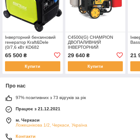
Інверторний бензиновий
C4500i(G) CHAMPION
Інве
генератор Kraft&Dele
ДВОПАЛИВНИЙ
Bass
(0/7,6 кВт KD682
ІНВЕРТОРНИЙ
ГЕНЕРАТОР ВІДКРИТОГО
65 500
29 640
21 
₴
₴
ТИПУ 4500Вт 500574-UA
Купити
Купити
Про нас
97% позитивних з 73 відгуків за рік
Працює з 21.12.2021
м. Черкаси
Ложешнікова 1/2, Черкаси, Україна
Контакти