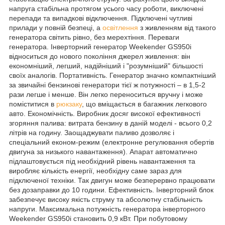
напруга стабільна протягом усього часу роботи, виключені
перепади та випадкові відключення. Підключені чутливі
прилади у повній безпеці, а
освітлення
з живленням від такого
генератора світить рівно, без мерехтіння. Переваги
генератора. Інверторний генератор Weekender GS950i
відноситься до нового покоління джерел живлення: він
економніший, легший, надійніший і "розумніший" більшості
своїх аналогів. Портативність. Генератор значно компактніший
за звичайні бензинові генератори тієї ж потужності – в 1,5-2
рази легше і менше. Він легко переноситься вручну і може
поміститися в
рюкзаку
, що вміщається в багажник легкового
авто. Економічність. Виробник досяг високої ефективності
згоряння палива: витрата бензину в даній моделі - всього 0,2
літрів на годину. Заощаджувати паливо дозволяє і
спеціальний економ-режим (електронне регулювання обертів
двигуна за низького навантаження). Апарат автоматично
підлаштовується під необхідний рівень навантаження та
виробляє кількість енергії, необхідну саме зараз для
підключеної техніки. Так двигун може безперервно працювати
без дозаправки до 10 години. Ефективність. Інверторний блок
забезпечує високу якість струму та абсолютну стабільність
напруги. Максимальна потужність генератора інверторного
Weekender GS950i становить 0,9 кВт. При побутовому