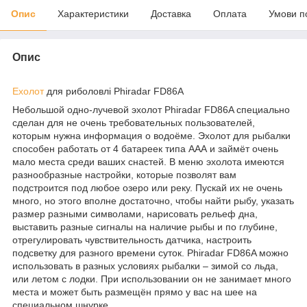
Опис
Характеристики
Доставка
Оплата
Умови п
Опис
Ехолот
для риболовлі Phiradar FD86А
Небольшой одно-лучевой эхолот Phiradar FD86A специально
сделан для не очень требовательных пользователей,
которым нужна информация о водоёме. Эхолот для рыбалки
способен работать от 4 батареек типа ААА и займёт очень
мало места среди ваших снастей. В меню эхолота имеются
разнообразные настройки, которые позволят вам
подстроится под любое озеро или реку. Пускай их не очень
много, но этого вполне достаточно, чтобы найти рыбу, указать
размер разными символами, нарисовать рельеф дна,
выставить разные сигналы на наличие рыбы и по глубине,
отрегулировать чувствительность датчика, настроить
подсветку для разного времени суток. Phiradar FD86A можно
использовать в разных условиях рыбалки – зимой со льда,
или летом с лодки. При использовании он не занимает много
места и может быть размещён прямо у вас на шее на
специальном шнурке.