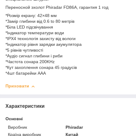
Переносной эхолот Phiradar FD86A, гарантия 1 год
*Розмір екрану: 42×48 мм
*Замір глибини від 0.6 to 80 метрів
*Біла LED підсвічування
*Індикатор температури води
*IPX4 технологія захисту від вологи
*Індикатор рівня зарядки акумулятора
*5 рівнів чутливості
*Аудіо сигнал глибини і риби
*Частота сонара 200KHz
*Кут захоплення сонара 45 градусів
*4шт батарейки AAA
Приховати
Характеристики
Основні
Виробник
Phiradar
Країна виробник
Китай