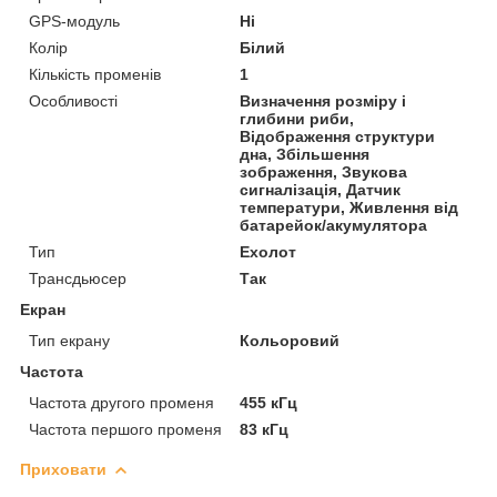
GPS-модуль
Ні
Колір
Білий
Кількість променів
1
Особливості
Визначення розміру і
глибини риби,
Відображення структури
дна, Збільшення
зображення, Звукова
сигналізація, Датчик
температури, Живлення від
батарейок/акумулятора
Тип
Ехолот
Трансдьюсер
Так
Екран
Тип екрану
Кольоровий
Частота
Частота другого променя
455 кГц
Частота першого променя
83 кГц
Приховати