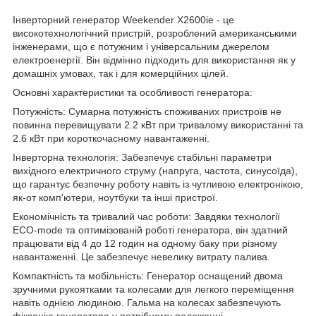
Інверторний генератор Weekender X2600ie - це
високотехнологічний пристрій, розроблений американськими
інженерами, що є потужним і універсальним джерелом
електроенергії. Він відмінно підходить для використання як у
домашніх умовах, так і для комерційних цілей.
Основні характеристики та особливості генератора:
Потужність: Сумарна потужність споживаних пристроїв не
повинна перевищувати 2.2 кВт при тривалому використанні та
2.6 кВт при короткочасному навантаженні.
Інверторна технологія: Забезпечує стабільні параметри
вихідного електричного струму (напруга, частота, синусоїда),
що гарантує безпечну роботу навіть із чутливою електронікою,
як-от комп'ютери, ноутбуки та інші пристрої.
Економічність та тривалий час роботи: Завдяки технології
ECO-mode та оптимізованій роботі генератора, він здатний
працювати від 4 до 12 годин на одному баку при різному
навантаженні. Це забезпечує невелику витрату палива.
Компактність та мобільність: Генератор оснащений двома
зручними рукоятками та колесами для легкого переміщення
навіть однією людиною. Гальма на колесах забезпечують
фіксацію генератора у потрібному положенні.