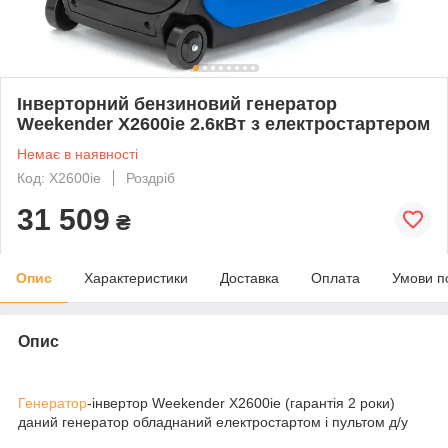
Інверторний бензиновий генератор
Weekender X2600ie 2.6кВт з електростартером
Немає в наявності
Код: X2600iе
Роздріб
31 509
₴
Опис
Характеристики
Доставка
Оплата
Умови п
Опис
Генератор
-інвертор Weekender X2600ie (гарантія 2 роки)
даний генератор обладнаний електростартом і пультом д/у