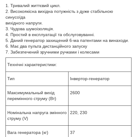
1. Тривалий життєвий цикл.
2. Високоякісна вихідна потужність з дуже стабільною
синусоїда
вихідного напруги.
3. Чудова шумоізоляція.
4. Простий в експлуатації та обслуговуванні.
5. Даний генератор захищений 6-ма патентами на винаходи.
6. Має два пульта дистанційного запуску
7. Забезпечений зручними ручками і колесами
Технічні характеристики:
Тип
Інвертор-генератор
Максимумальный вихід
2600
перемінного струму (Вт)
Номінальна напруга змінного
220, 230
струму (V)
Вага генератора (кг)
37