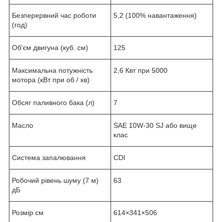
Безперервний час роботи
5,2 (100% навантаження)
(год)
Об'єм двигуна (куб. см)
125
Максимальна потужність
2,6 Квт при 5000
мотора (кВт при об / хв)
Обсяг паливного бака (л)
7
Масло
SAE 10W-30 SJ або вище
клас
Система запалювання
CDI
Робочий рівень шуму (7 м)
63
дБ
Розмір см
614×341×506