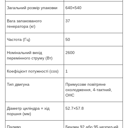
Загальний розмір упаковки
640×540
Вага запакованого
37
генератора (кг)
Частота (Гц)
50
Номінальний вихід
2600
перемінного струму (Вт)
Коефіцієнт потужності (cos)
1
Тип двигуна
Примусове повітряне
охолодження, 4-тактний,
ОНС
Діаметр циліндра × хід
52.7×57.8
поршня (мм)
Паливо
Бензин 92 або 95 неэтил-ий