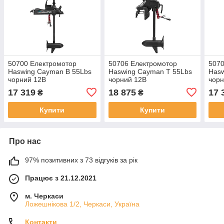
50700 Електромотор
50706 Електромотор
5070
Haswing Cayman B 55Lbs
Haswing Cayman T 55Lbs
Hasw
чорний 12В
чорний 12В
чорн
17 319
18 875
17 
₴
₴
Купити
Купити
Про нас
97% позитивних з 73 відгуків за рік
Працює з 21.12.2021
м. Черкаси
Ложешнікова 1/2, Черкаси, Україна
Контакти