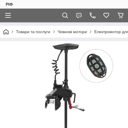
РІФ
Товари та послуги
Човнові мотори
Електромотор дл