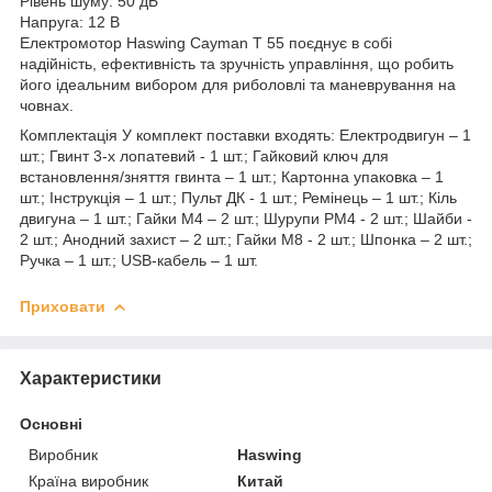
Рівень шуму: 50 дБ
Напруга: 12 В
Електромотор Haswing Cayman T 55 поєднує в собі
надійність, ефективність та зручність управління, що робить
його ідеальним вибором для риболовлі та маневрування на
човнах.
Комплектація У комплект поставки входять: Електродвигун – 1
шт.; Гвинт 3-х лопатевий - 1 шт.; Гайковий ключ для
встановлення/зняття гвинта – 1 шт.; Картонна упаковка – 1
шт.; Інструкція – 1 шт.; Пульт ДК - 1 шт.; Ремінець – 1 шт.; Кіль
двигуна – 1 шт.; Гайки М4 – 2 шт.; Шурупи РМ4 - 2 шт.; Шайби -
2 шт.; Анодний захист – 2 шт.; Гайки М8 - 2 шт.; Шпонка – 2 шт.;
Ручка – 1 шт.; USB-кабель – 1 шт.
Приховати
Характеристики
Основні
Виробник
Haswing
Країна виробник
Китай