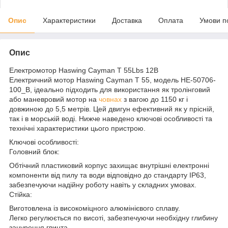
Опис
Характеристики
Доставка
Оплата
Умови п
Опис
Електромотор Haswing Cayman T 55Lbs 12В
Електричний мотор Haswing Cayman T 55, модель HE-50706-
100_B, ідеально підходить для використання як тролінговий
або маневровий мотор на
човнах
з вагою до 1150 кг і
довжиною до 5,5 метрів. Цей двигун ефективний як у прісній,
так і в морській воді. Нижче наведено ключові особливості та
технічні характеристики цього пристрою.
Ключові особливості:
Головний блок:
Обтічний пластиковий корпус захищає внутрішні електронні
компоненти від пилу та води відповідно до стандарту IP63,
забезпечуючи надійну роботу навіть у складних умовах.
Стійка:
Виготовлена із високоміцного алюмінієвого сплаву.
Легко регулюється по висоті, забезпечуючи необхідну глибину
занурення гвинта.