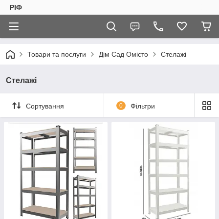
РІФ
Товари та послуги
Дім Сад Омісто
Стелажі
Стелажі
Сортування
0
Фільтри