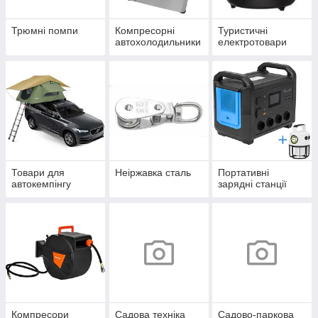
Трюмні помпи
Компресорні
Туристичні
автохолодильники
електротовари
Товари для
Неіржавка сталь
Портативні
автокемпінгу
зарядні станції
Компресори
Садова техніка
Садово-паркова