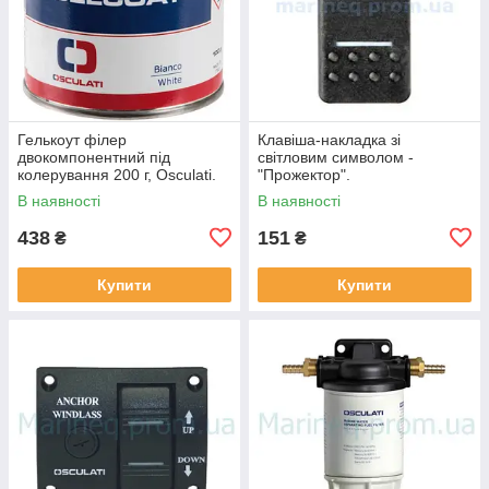
Гелькоут філер
Клавіша-накладка зі
двокомпонентний під
світловим символом -
колерування 200 г, Osculati.
"Прожектор".
В наявності
В наявності
438
151
₴
₴
Купити
Купити