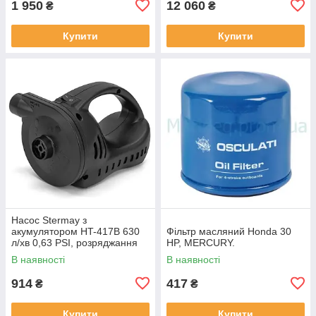
1 950
12 060
₴
₴
Купити
Купити
Насос Stermay з
акумулятором HT-417B 630
Фільтр масляний Honda 30
л/хв 0,63 PSI, розряджання
HP, MERCURY.
15 хв
В наявності
В наявності
914
417
₴
₴
Купити
Купити