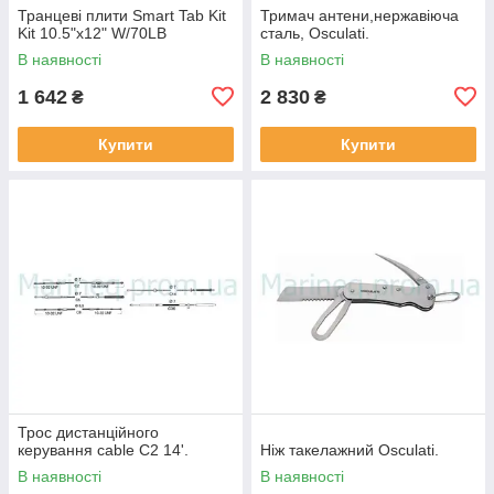
Транцеві плити Smart Tab Kit
Тримач антени,нержавіюча
Kit 10.5"x12" W/70LB
сталь, Osculati.
В наявності
В наявності
1 642
2 830
₴
₴
Купити
Купити
Трос дистанційного
керування cable C2 14'.
Ніж такелажний Osculati.
В наявності
В наявності