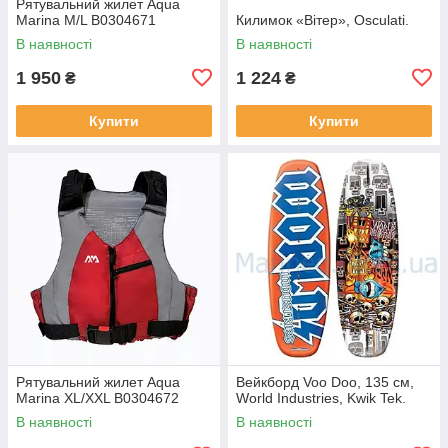
Рятувальний жилет Aqua
Marina M/L B0304671
Килимок «Вітер», Osculati.
В наявності
В наявності
1 950
1 224
₴
₴
Купити
Купити
Рятувальний жилет Aqua
Вейкборд Voo Doo, 135 см,
Marina XL/XXL B0304672
World Industries, Kwik Tek.
В наявності
В наявності