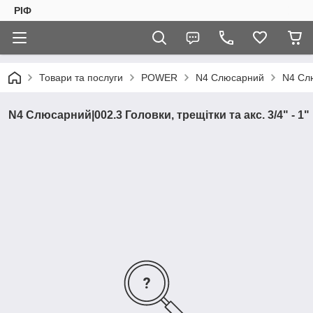
РІФ
Товари та послуги
POWER
N4 Слюсарний
N4 Слю
N4 Слюсарний|002.3 Головки, трещітки та акс. 3/4" - 1"