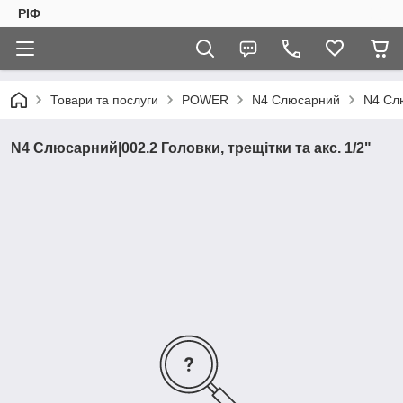
РІФ
Товари та послуги
POWER
N4 Слюсарний
N4 Слю
N4 Слюсарний|002.2 Головки, трещітки та акс. 1/2"