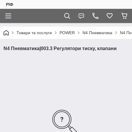
РІФ
Товари та послуги
POWER
N4 Пневматика
N4 Пн
N4 Пневматика|003.3 Регулятори тиску, клапани