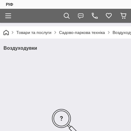
РІФ
Товари та послуги
Садово-паркова техніка
Воздуход
Воздуходувки