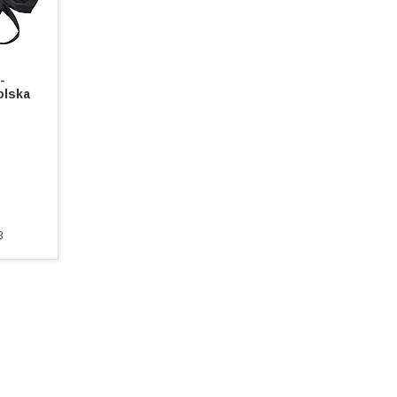
-
olska
3