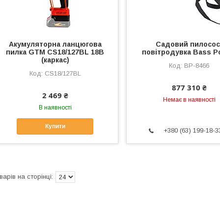
Акумуляторна ланцюгова
Садовий пилосос
пилка GTM CS18/127BL 18В
повітродувка Bass P
(каркас)
BP-8466
CS18/127BL
877 310 ₴
2 469 ₴
Немає в наявності
В наявності
Купити
+380 (63) 199-18-3